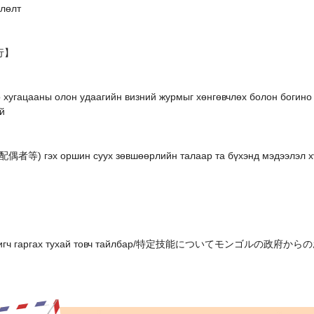
длөлт
興行】
 хугацааны олон удаагийн визний журмыг хөнгөвчлөх болон богино
й
偶者等) гэх оршин суух зөвшөөрлийн талаар та бүхэнд мэдээлэл х
адлагажигч гаргах тухай товч тайлбар/特定技能についてモンゴル