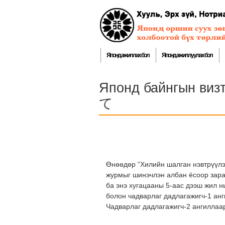
Японд ажиллах бол
Японд ажиллуулах бол
Японд байнгын 
て
Өнөөдөр “Хилийн шалган нэвтрүүлэх
журмыг шинэчлэн албан ёсоор зара
ба энэ хугацааны 5-аас дээш жил 
болон чадварлаг дадлагажигч-1 анг
Чадварлаг дадлагажигч-2 ангиллаар