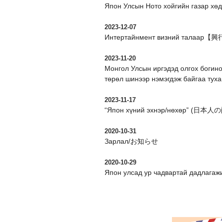
Япон Улсын Ното хойгийн газар хө
2023-12-07
Интертайнмент визний талаар【
2023-11-20
Монгол Улсын иргэдэд олгох богино
төрөл шинээр нэмэгдэж байгаа туха
2023-11-17
“Япон хүний эхнэр/нөхөр” (日本人の配
2020-10-31
Зарлал/お知らせ
2020-10-29
Япон улсад ур чадвартай д