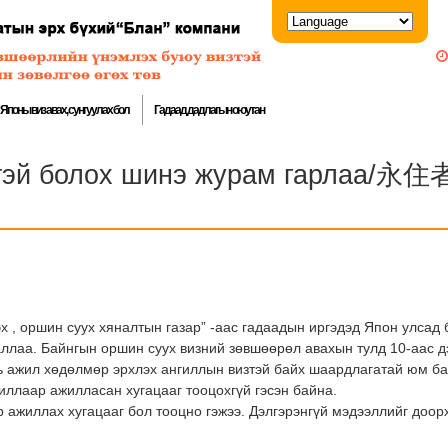
Японы виз авах, сунгуулах бол
Гадаад дадлагын оюутан
визтэй болох шинэ журам гар
 , оршин суух хяналтын газар” -аас гадаадын иргэдэд Япон улсад 
ллаа. Байнгын оршин суух визний зөвшөөрөл авахын тулд 10-аас 
нь ажил хөдөлмөр эрхлэх ангиллын визтэй байх шаардлагатай юм б
иллаар ажилласан хугацааг тооцохгүй гэсэн байна.
 ажиллах хугацааг бол тооцно гэжээ. Дэлгэрэнгүй мэдээллийг доор