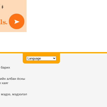
 барих
ийн албан ёсны
 хаяг
 мэдээ, мэдээлэл