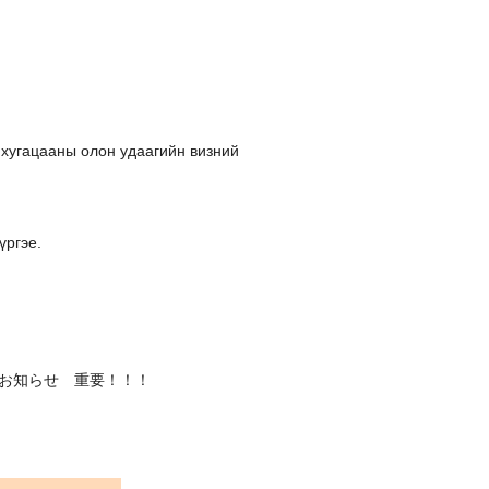
 хугацааны олон удаагийн визний
үргэе.
の政府からのお知らせ 重要！！！