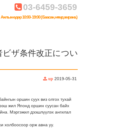
03-6459-3659
Ажлын өдөр 10:00- 19:00 ( Баасан, нямд амрана.)
лаа/永住者ビザ条件改正につい
2019-05-31
up
байнгын оршин суух виз олгох тухай
дээш жил Японд оршин суусан байх
айна. Мэргэжил дээшлүүлэх ангилал
хи холбоосоор орж авна уу.