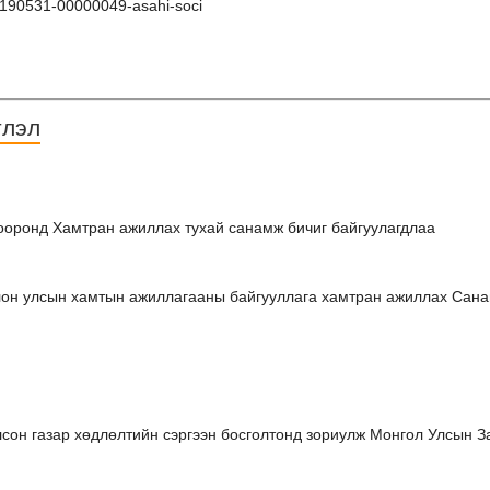
20190531-00000049-asahi-soci
тлэл
хооронд Хамтран ажиллах тухай санамж бичиг байгуулагдлаа
он улсын хамтын ажиллагааны байгууллага хамтран ажиллах Санам
сон газар хөдлөлтийн сэргээн босголтонд зориулж Монгол Улсын За