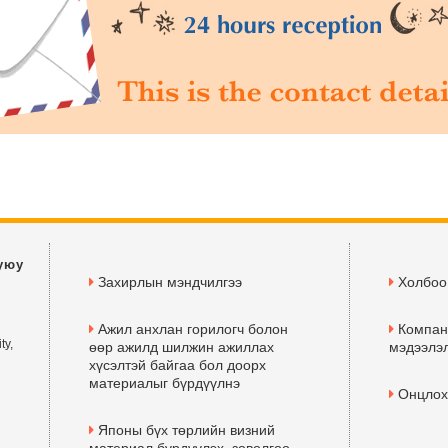
уюу
Захирлын мэндчилгээ
Холбоо
Ажил анхлан горилогч болон
Компан
ty,
өөр ажилд шилжин ажиллах
мэдээлэл
хүсэлтэй байгаа бол доорх
материалыг бүрдүүлнэ
Онцлох
Японы бүх төрлийн визний
материал бүрдүүлэх, зөвөлгөө