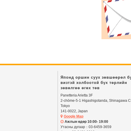
Японд оршин суух зөвшөөрөл б
визтэй холбоотой бүх төрлийн
зөвөлгөө өгөх төв
Panetteria Arietta 3F
2-chōme-5-1 Higashigotanda, Shinagawa Ci
Tokyo
141-0022, Japan
Google Map
Ажлын өдөр 10:00- 19:00
Утасны дугаар：03-6459-3659