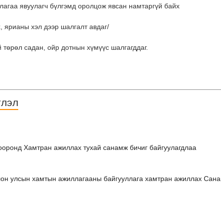
лагаа явуулагч бүлгэмд оролцож явсан намтаргүй байх
, ярианы хэл дээр шалгалт авдаг/
й төрөл садан, ойр дотнын хүмүүс шалгагддаг.
тлэл
хооронд Хамтран ажиллах тухай санамж бичиг байгуулагдлаа
он улсын хамтын ажиллагааны байгууллага хамтран ажиллах Санам