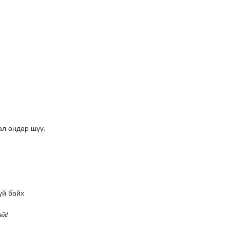
ал өндөр шүү.
үй байх
ай/