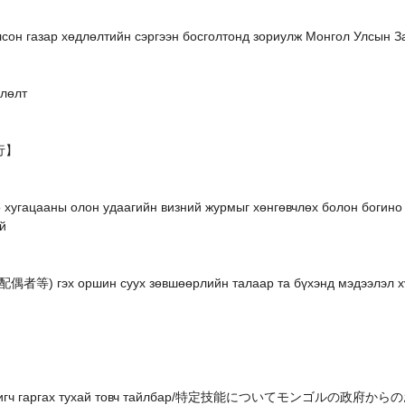
сон газар хөдлөлтийн сэргээн босголтонд зориулж Монгол Улсын За
длөлт
興行】
 хугацааны олон удаагийн визний журмыг хөнгөвчлөх болон богино
й
偶者等) гэх оршин суух зөвшөөрлийн талаар та бүхэнд мэдээлэл х
адлагажигч гаргах тухай товч тайлбар/特定技能についてモンゴル