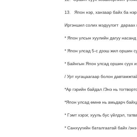
13. Япон нэр, ханзаар байх ба нэр
Иргэншил солих мэдүүлэгт дараах 
* Япон улсын хуулийн дагуу насанд 
* Япон улсад 5-с дээш жил оршин с
* Байнгын Япон улсад оршин суух и
/ Урт хугацаагаар болон давтамжта
*Ар гэрийн байдал /Энэ нь тогтвор
*Япон улсад өмнө нь амьдарч байхд
* Гэмт хэрэг, хууль бус үйлдэл, та
* Санхүүгийн баталгаатай байх /эн