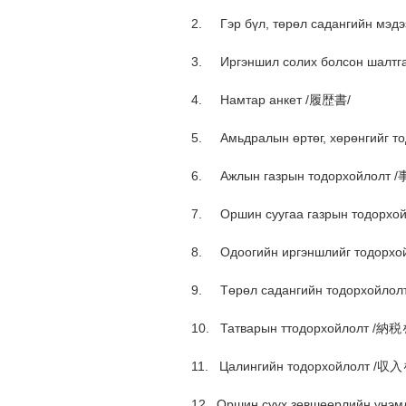
2. Гэр бүл, төрөл садангийн 
3. Иргэншил солих болсон шал
4. Намтар анкет /履歴書/
5. Амьдралын өртөг, хөрөнгий
6. Ажлын газрын тодорхойл
7. Оршин суугаа газрын тодор
8. Одоогийн иргэншлийг тодо
9. Төрөл садангийн тодорхо
10. Татварын ттодорхойлолт
11. Цалингийн тодорхойлолт
12. Оршин суух зөвшөөрлийн үн