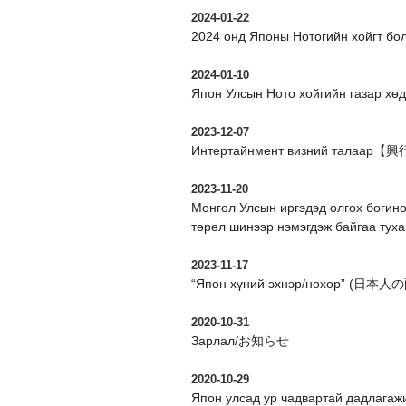
2024-01-22
2024 онд Японы Нотогийн хойгт бол
2024-01-10
Япон Улсын Ното хойгийн газар хө
2023-12-07
Интертайнмент визний талаар【
2023-11-20
Монгол Улсын иргэдэд олгох богино
төрөл шинээр нэмэгдэж байгаа туха
2023-11-17
“Япон хүний эхнэр/нөхөр” (日本人の配
2020-10-31
Зарлал/お知らせ
2020-10-29
Япон улсад ур чадвартай д