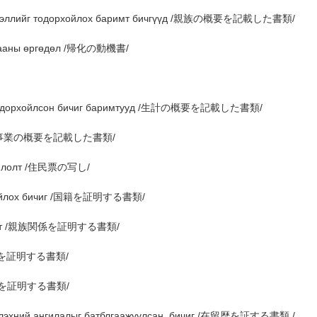
мэдээллийг тодорхойлох баримт бичгүүд /親族の概要を記載した書類/
тгааны өргөдөл /帰化の動機書/
г тодорхойлсон бичиг баримтууд /生計の概要を記載した書類/
олт /事業の概要を記載した書類/
хойлолт /住民票の写し/
рхойлох бичиг /国籍を証明する書類/
йлолт /親族関係を証明する書類/
 /納税を証明する書類/
 /収入を証明する書類/
эмлэхний ангилалыг батблгаажуулсан бичиг /在留歴を証する書類 /