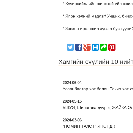
* Хүчирхийллийн шинжтэй үйл ажил
* Япон хэлний мэдлэг/ Унших, бичих
* Зөвхөн иргэншил хүсэгч бус түүни
Хамгийн сүүлийн 10 ний
2024-06-04
Улаанбаатар хот болон Токио хот 
2024-05-15
БШУЯ, Шинагава дүүрэг, ЖАЙКА Ол
2024-03-06
“НОМИН ТАЛСТ” ЯПОНД！