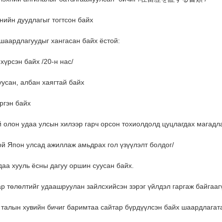
нийн дуудлагыг тогтсон байх
шаардлагуудыг хангасан байх ёстой:
хүрсэн байх /20-н нас/
уусан, албан хаягтай байх
ргэн байх
й олон удаа улсын хилээр гарч орсон тохиолдолд цуцлагдах магадл
той Япон улсад ажиллаж амьдрах гол үзүүлэлт болдог/
аа хууль ёсны дагуу оршин суусан байх.
твар төлөлтийг удаашруулан зайлсхийсэн зэрэг үйлдэл гаргаж байгааг
э талын хувийн бичиг баримтаа сайтар бүрдүүлсэн байх шаардлагат