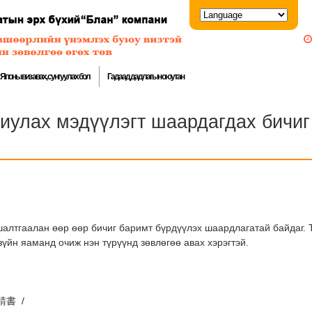
Японы виз авах, сунгуулах бол
Гадаад дадлагын оюутан
иулах мэдүүлэгт шаардагдах бичиг
шалтгаалан өөр өөр бичиг баримт бүрдүүлэх шаардлагатай байдаг.
үйн яаманд очиж нэн түрүүнд зөвлөгөө авах хэрэгтэй.
請書 /