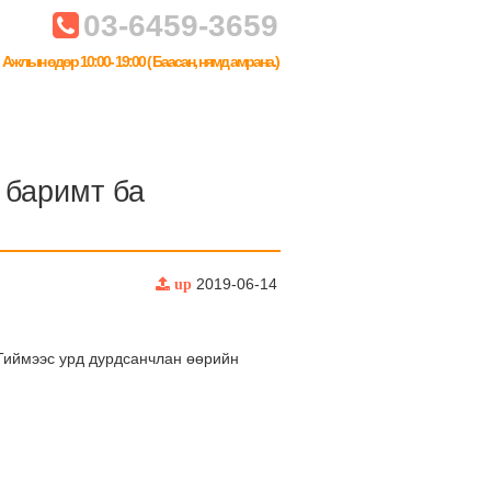
03-6459-3659
Ажлын өдөр 10:00- 19:00 ( Баасан, нямд амрана.)
 баримт ба
2019-06-14
up
 Тиймээс урд дурдсанчлан өөрийн