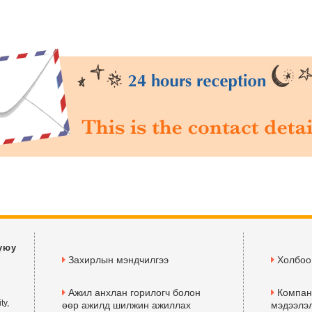
уюу
Захирлын мэндчилгээ
Холбоо
Ажил анхлан горилогч болон
Компан
ty,
өөр ажилд шилжин ажиллах
мэдээлэл