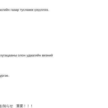
сгийн газар тусламж үзүүллээ.
 хугацааны олон удаагийн визний
үргэе.
の政府からのお知らせ 重要！！！