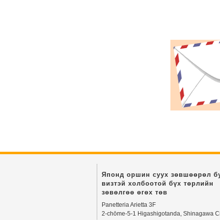
Японд оршин суух зөвшөөрөл б
визтэй холбоотой бүх төрлийн
зөвөлгөө өгөх төв
Panetteria Arietta 3F
2-chōme-5-1 Higashigotanda, Shinagawa Ci