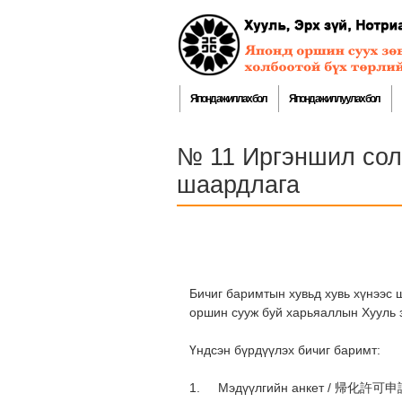
Японд ажиллах бол
Японд ажиллуулах бол
№ 11 Иргэншил сол
шаардлага
Бичиг баримтын хувьд хувь хүнээс 
оршин сууж буй харьяаллын Хууль з
Үндсэн бүрдүүлэх бичиг баримт:
1. Мэдүүлгийн анкет / 帰化許可申