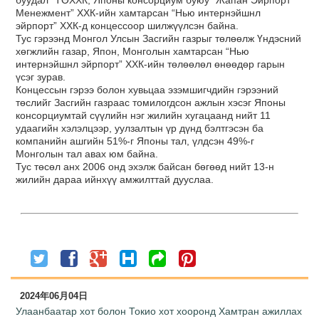
Менежмент” ХХК-ийн хамтарсан “Нью интернэйшнл
эйрпорт” ХХК-д концессоор шилжүүлсэн байна.
Тус гэрээнд Монгол Улсын Засгийн газрыг төлөөлж Үндэсний
хөгжлийн газар, Япон, Монголын хамтарсан “Нью
интернэйшнл эйрпорт” ХХК-ийн төлөөлөл өнөөдөр гарын
үсэг зурав.
Концессын гэрээ болон хувьцаа эзэмшигчдийн гэрээний
төслийг Засгийн газраас томилогдсон ажлын хэсэг Японы
консорциумтай сүүлийн нэг жилийн хугацаанд нийт 11
удаагийн хэлэлцээр, уулзалтын үр дүнд бэлтгэсэн ба
компанийн ашгийн 51%-г Японы тал, үлдсэн 49%-г
Монголын тал авах юм байна.
Тус төсөл анх 2006 онд эхэлж байсан бөгөөд нийт 13-н
жилийн дараа ийнхүү амжилттай дууслаа.
2024年06月04日
Улаанбаатар хот болон Токио хот хооронд Хамтран ажиллах