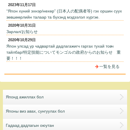
2023年11月17日
“Япон хүний эхнэр/нөхөр” (日本人の配偶者等) гэх оршин суух
зөвшөөрлийн талаар та бүхэнд мэдээлэл хүргэе.
2020年10月31日
Зарлал/お知らせ
2020年10月29日
Япон улсад ур чадвартай дадлагажигч гаргах тухай товч
тайлбар/特定技能についてモンゴルの政府からのお知らせ 重
要！！！
一覧を見る
Японд ажиллах бол
Японы виз авах, сунгуулах бол
Гадаад дадлагын оюутан