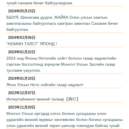
тухай санамж бичиг байгуулагдлаа
2024年05月15日
БШУЯ, Шинагава дүүрэг, ЖАЙКА Олон улсын хамтын
ажиллагааны байгууллага хамтран ажиллах Санамж бичиг
байгууллаа.
2024年03月06日
“НОМИН ТАЛСТ” ЯПОНД！
2024年01月22日
2024 онд Японы Нотогийн хойгт болсон газар хөдлөлтийн
сэргээн босголтонд зориулж Монгол Улсын Засгийн газар
тусламж үзүүллээ.
2024年01月10日
Япон Улсын Ното хойгийн газар хөдлөлт
2023年12月07日
Интертайнмент визний талаар【興行】
2023年11月20日
Монгол Улсын иргэдэд олгох богино хугацааны олон
удаагийн визний журмыг хөнгөвчлөх болон богино хугацааны
олон удаагийн визний төрөл шинээр нэмэгдэж байгаа тухай