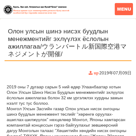
Олон улсын шинэ нисэх буудлын
менежментийг эхлүүлэх ёслолын
ажиллагаа/ウランバートル新国際空港マ
ネジメントが開催/
2019年07月09日
up
2019 оны 7 дугаар сарын 5 ний өдөр Улаанбаатар хотын
Олон Улсын Шинэ Нисэх Буудлын менежментийг эхлүүлэх
ёслолын ажиллагаа болон 32 км үргэлжлэх хурдны замын
нээлт тус тус боллоо.
Монгол Улсын Засгийн газар Олон улсын нисэх онгоцны
шинэ буудлын менежмент төслийг “хөрөнгө оруулах-
ашиглах-шилжүүлэх” нөхцөлөөр Монгол, Японы хамтарсан
компанитай концессын гэрээ байгуулахыг зөвшөөрсний
дагуу Монголын талаас “Хөшигтийн хөндийн нисэх онгоцны
буудал” ТӨХХК, Японы консорциум буюу “Жапан Эйрпорт