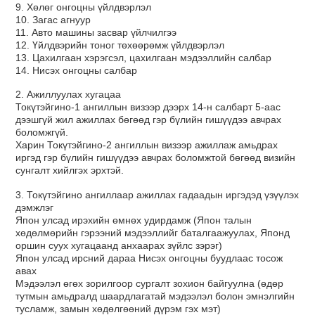
9. Хөлөг онгоцны үйлдвэрлэл
10. Загас агнуур
11. Авто машины засвар үйлчилгээ
12. Үйлдвэрийн тоног төхөөрөмж үйлдвэрлэл
13. Цахилгаан хэрэгсэл, цахилгаан мэдээллийн салбар
14. Нисэх онгоцны салбар
2. Ажиллуулах хугацаа
Токүтэйгино-1 ангиллын визээр дээрх 14-н салбарт 5-аас
дээшгүй жил ажиллах бөгөөд гэр бүлийн гишүүдээ авчрах
боломжгүй.
Харин Токүтэйгино-2 ангиллын визээр ажиллаж амьдрах
иргэд гэр бүлийн гишүүдээ авчрах боломжтой бөгөөд визийн
сунгалт хийлгэх эрхтэй.
3. Токүтэйгино ангиллаар ажиллах гадаадын иргэдэд үзүүлэх
дэмжлэг
Япон улсад ирэхийн өмнөх удирдамж (Япон талын
хөдөлмөрийн гэрээний мэдээллийг баталгаажуулах, Японд
оршин суух хугацаанд анхаарах зүйлс зэрэг)
Япон улсад ирсний дараа Нисэх онгоцны буудлаас тосож
авах
Мэдээлэл өгөх зорилгоор сургалт зохион байгуулна (өдөр
тутмын амьдралд шаардлагатай мэдээлэл болон эмнэлгийн
тусламж, замын хөдөлгөөний дүрэм гэх мэт)