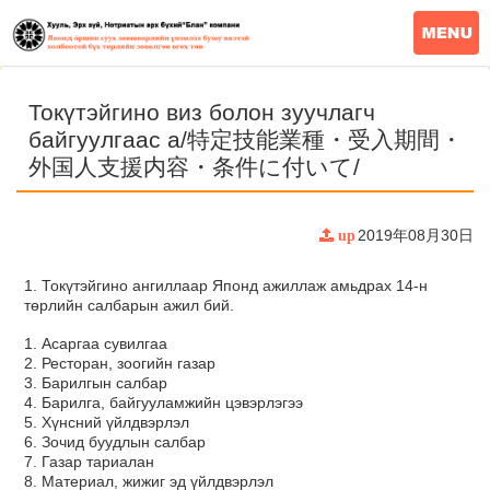
Токүтэйгино виз болон зуучлагч
байгуулгаас а/特定技能業種・受入期間・
外国人支援内容・条件に付いて/
2019年08月30日
up
1. Токүтэйгино ангиллаар Японд ажиллаж амьдрах 14-н
төрлийн салбарын ажил бий.
1. Асаргаа сувилгаа
2. Ресторан, зоогийн газар
3. Барилгын салбар
4. Барилга, байгууламжийн цэвэрлэгээ
5. Хүнсний үйлдвэрлэл
6. Зочид буудлын салбар
7. Газар тариалан
8. Материал, жижиг эд үйлдвэрлэл