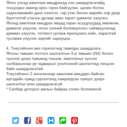
Япон улсад ажиллаж амьдрахад нэн шаардлагатайд
тооцогдох ажилд орох гэрээ байгуулах, цалин болон
хадгаламжийн данс нээлгэх, гар утас болон өөрийн нэр дээр
бүртгэлтэй утасны дугаар авах зэрэгт дэмжлэг үзүүлнэ.
Японд ажиллаж амьдрах явцад гарах асуудлуудад зөвлөгөө,
дэмжлэг үзүүлэх, япон хэлний боловсролоо сайжруулахад
дэмжих үзүүлэх, тогтмол уулзаж ярилцлага хийх, яаралтай
тусламж үзүүлэх зэргийг хариуцна.
4. Токүтэйгино виз горилогчид тавигдах шаардлага
Японы төвшин тогтоох шалгалтын 4-р төвшин (N4) болон
түүнээс дээш түвшинд тэнцэж, ажиллахыг хүссэн
салбарынхаа ур чадварын үнэлгээний шалгалтад тэнцсэн
байх шаардлагатай.
Токүтэйгино-2 ангилалаар ажиллаж амьдарч байсан
иргэдийн хувьд сургалтанд хамрагдсан хүмүүс дээрх
шалгалтыг өгөх шаардлагагүй.
* Салбар дотороо ажлын байраа солих боломжтой.