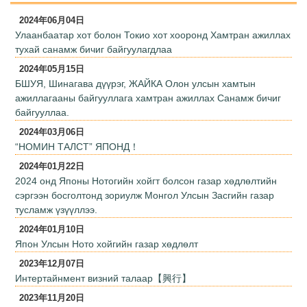
2024年06月04日
Улаанбаатар хот болон Токио хот хооронд Хамтран ажиллах
тухай санамж бичиг байгуулагдлаа
2024年05月15日
БШУЯ, Шинагава дүүрэг, ЖАЙКА Олон улсын хамтын
ажиллагааны байгууллага хамтран ажиллах Санамж бичиг
байгууллаа.
2024年03月06日
“НОМИН ТАЛСТ” ЯПОНД！
2024年01月22日
2024 онд Японы Нотогийн хойгт болсон газар хөдлөлтийн
сэргээн босголтонд зориулж Монгол Улсын Засгийн газар
тусламж үзүүллээ.
2024年01月10日
Япон Улсын Ното хойгийн газар хөдлөлт
2023年12月07日
Интертайнмент визний талаар【興行】
2023年11月20日