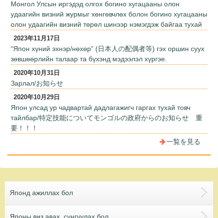
Монгол Улсын иргэдэд олгох богино хугацааны олон
удаагийн визний журмыг хөнгөвчлөх болон богино хугацааны
олон удаагийн визний төрөл шинээр нэмэгдэж байгаа тухай
2023年11月17日
“Япон хүний эхнэр/нөхөр” (日本人の配偶者等) гэх оршин суух
зөвшөөрлийн талаар та бүхэнд мэдээлэл хүргэе.
2020年10月31日
Зарлал/お知らせ
2020年10月29日
Япон улсад ур чадвартай дадлагажигч гаргах тухай товч
тайлбар/特定技能についてモンゴルの政府からのお知らせ 重
要！！！
一覧を見る
Японд ажиллах бол
Японы виз авах, сунгуулах бол