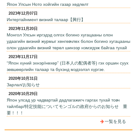
Япон Улсын Ното хойгийн газар хөдлөлт
2023年12月07日
Интертайнмент визний талаар【興行】
2023年11月20日
Монгол Улсын иргэдэд олгох богино хугацааны олон
удаагийн визний журмыг хөнгөвчлөх болон богино хугацааны
олон удаагийн визний төрөл шинээр нэмэгдэж байгаа тухай
2023年11月17日
“Япон хүний эхнэр/нөхөр” (日本人の配偶者等) гэх оршин суух
зөвшөөрлийн талаар та бүхэнд мэдээлэл хүргэе.
2020年10月31日
Зарлал/お知らせ
2020年10月29日
Япон улсад ур чадвартай дадлагажигч гаргах тухай товч
тайлбар/特定技能についてモンゴルの政府からのお知らせ 重
要！！！
一覧を見る