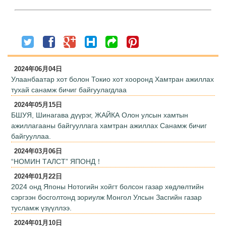
2024年06月04日
Улаанбаатар хот болон Токио хот хооронд Хамтран ажиллах
тухай санамж бичиг байгуулагдлаа
2024年05月15日
БШУЯ, Шинагава дүүрэг, ЖАЙКА Олон улсын хамтын
ажиллагааны байгууллага хамтран ажиллах Санамж бичиг
байгууллаа.
2024年03月06日
“НОМИН ТАЛСТ” ЯПОНД！
2024年01月22日
2024 онд Японы Нотогийн хойгт болсон газар хөдлөлтийн
сэргээн босголтонд зориулж Монгол Улсын Засгийн газар
тусламж үзүүллээ.
2024年01月10日