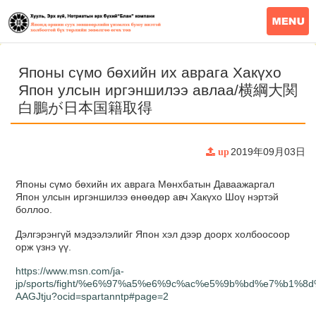
Японы сүмо бөхийн их аврага Хакүхо
Япон улсын иргэншилээ авлаа/横綱大関
白鵬が日本国籍取得
2019年09月03日
up
Японы сүмо бөхийн их аврага Мөнхбатын Даваажаргал
Япон улсын иргэншилээ өнөөдөр авч Хакүхо Шоү нэртэй
боллоо.
Дэлгэрэнгүй мэдээлэлийг Япон хэл дээр доорх холбоосоор
орж үзнэ үү.
https://www.msn.com/ja-
jp/sports/fight/%e6%97%a5%e6%9c%ac%e5%9b%bd%e7
AAGJtju?ocid=spartanntp#page=2