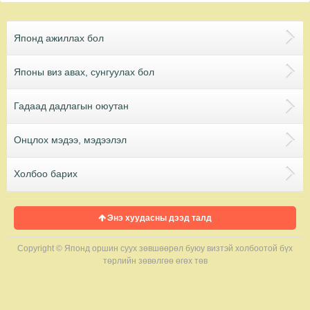
Японд ажиллах бол
Японы виз авах, сунгуулах бол
Гадаад дадлагын оюутан
Онцлох мэдээ, мэдээлэл
Холбоо барих
Энэ хуудасны дээд талд
Copyright © Японд оршин суух зөвшөөрөл буюу визтэй холбоотой бүх
төрлийн зөвөлгөө өгөх төв