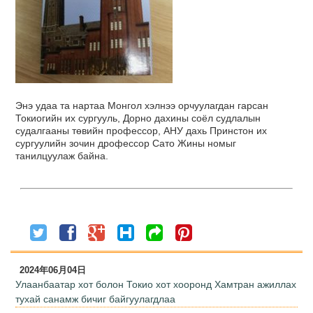
Энэ удаа та нартаа Монгол хэлнээ орчуулагдан гарсан
Токиогийн их сургууль, Дорно дахины соёл судлалын
судалгааны төвийн профессор, АНУ дахь Принстон их
сургуулийн зочин дрофессор Сато Жины номыг
танилцуулаж байна.
2024年06月04日
Улаанбаатар хот болон Токио хот хооронд Хамтран ажиллах
тухай санамж бичиг байгуулагдлаа