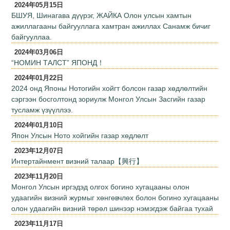
2024年05月15日
БШУЯ, Шинагава дүүрэг, ЖАЙКА Олон улсын хамтын
ажиллагааны байгууллага хамтран ажиллах Санамж бичиг
байгууллаа.
2024年03月06日
“НОМИН ТАЛСТ” ЯПОНД！
2024年01月22日
2024 онд Японы Нотогийн хойгт болсон газар хөдлөлтийн
сэргээн босголтонд зориулж Монгол Улсын Засгийн газар
тусламж үзүүллээ.
2024年01月10日
Япон Улсын Ното хойгийн газар хөдлөлт
2023年12月07日
Интертайнмент визний талаар【興行】
2023年11月20日
Монгол Улсын иргэдэд олгох богино хугацааны олон
удаагийн визний журмыг хөнгөвчлөх болон богино хугацааны
олон удаагийн визний төрөл шинээр нэмэгдэж байгаа тухай
2023年11月17日