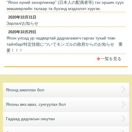
“Япон хүний эхнэр/нөхөр” (日本人の配偶者等) гэх оршин суух
зөвшөөрлийн талаар та бүхэнд мэдээлэл хүргэе.
2020年10月31日
Зарлал/お知らせ
2020年10月29日
Япон улсад ур чадвартай дадлагажигч гаргах тухай товч
тайлбар/特定技能についてモンゴルの政府からのお知らせ 重
要！！！
一覧を見る
Японд ажиллах бол
Японы виз авах, сунгуулах бол
Гадаад дадлагын оюутан