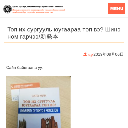
Топ их сургууль юугаараа топ вэ? Шинэ
ном гарчээ/新発本
2019年09月06日
up
Сайн байцгаана уу.