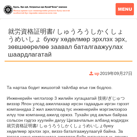
就労資格証明書/ しゅうろうしかくしょ
うめいしょ буюу хөдөлмөр эрхлэх эрх,
зөвшөөрөлөө заавал баталгаажуулах
шаардлагатай
2019年09月27日
up
Та нартаа бодит жишээтэй тайлбар өгье гэж бодлоо.
Инженерийн чиглэлээр 3 жилийн хугацаатай 技術/ぎじゅつ
визээр Япон улсад ажиллахаар ирсэн гадаадын иргэн гэрээт
компанидаа 2 жил ажиллаад тус инженерийн мэргэжлээрээ
илүү том компанид ажилд оржээ. Тухайн үед ажлын байраа
сольсон гэдгээ хуулийн дагуу Цагаачлалын албанд мэдэгдэх
就労資格証明書/ しゅうろうしかくしょうめいしょбуюу
хөдөлмөр эрхлэх эрх, визээ баталгаажуулаагүй байна. За
тэгээд шинэ компанидаа ажиллаж байх хугацаанд нь оршин