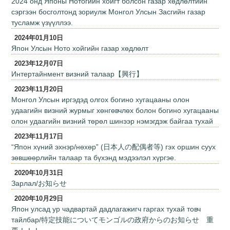
2024 онд Японы Нотогийн хойгт болсон газар хөдлөлтийн
сэргээн босголтонд зориулж Монгол Улсын Засгийн газар
тусламж үзүүллээ.
2024年01月10日
Япон Улсын Ното хойгийн газар хөдлөлт
2023年12月07日
Интертайнмент визний талаар【興行】
2023年11月20日
Монгол Улсын иргэдэд олгох богино хугацааны олон
удаагийн визний журмыг хөнгөвчлөх болон богино хугацааны
олон удаагийн визний төрөл шинээр нэмэгдэж байгаа тухай
2023年11月17日
“Япон хүний эхнэр/нөхөр” (日本人の配偶者等) гэх оршин суух
зөвшөөрлийн талаар та бүхэнд мэдээлэл хүргэе.
2020年10月31日
Зарлал/お知らせ
2020年10月29日
Япон улсад ур чадвартай дадлагажигч гаргах тухай товч
тайлбар/特定技能についてモンゴルの政府からのお知らせ 重