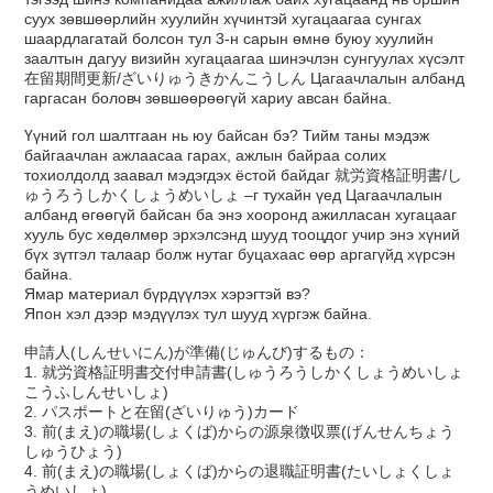
суух зөвшөөрлийн хуулийн хүчинтэй хугацаагаа сунгах
шаардлагатай болсон тул 3-н сарын өмнө буюу хуулийн
заалтын дагуу визийн хугацаагаа шинэчлэн сунгуулах хүсэлт
在留期間更新/ざいりゅうきかんこうしん Цагаачлалын албанд
гаргасан боловч зөвшөөрөөгүй хариу авсан байна.
Үүний гол шалтгаан нь юу байсан бэ? Тийм таны мэдэж
байгаачлан ажлаасаа гарах, ажлын байраа солих
тохиолдолд заавал мэдэгдэх ёстой байдаг 就労資格証明書/し
ゅうろうしかくしょうめいしょ –г тухайн үед Цагаачлалын
албанд өгөөгүй байсан ба энэ хооронд ажилласан хугацааг
хууль бус хөдөлмөр эрхэлсэнд шууд тооцдог учир энэ хүний
бүх зүтгэл талаар болж нутаг буцахаас өөр аргагүйд хүрсэн
байна.
Ямар материал бүрдүүлэх хэрэгтэй вэ?
Япон хэл дээр мэдүүлэх тул шууд хүргэж байна.
申請人(しんせいにん)が準備(じゅんび)するもの：
1. 就労資格証明書交付申請書(しゅうろうしかくしょうめいしょ
こうふしんせいしょ)
2. パスポートと在留(ざいりゅう)カード
3. 前(まえ)の職場(しょくば)からの源泉徴収票(げんせんちょう
しゅうひょう)
4. 前(まえ)の職場(しょくば)からの退職証明書(たいしょくしょ
うめいしょ)