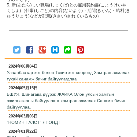
5. 新(あたら)しい職場(しょくば)との雇用契約書(こようけいや
くしょ)（仕事(しごと)の内容(ないよう)・期間(きかん)・給料(き
ゅうりょう)などが記載(きさい)されているもの）
2024年06月04日
Улаанбаатар хот болон Токио хот хооронд Хамтран ажиллах
тухай санамж бичиг байгуулагдлаа
2024年05月15日
БШУЯ, Шинагава дүүрэг, ЖАЙКА Олон улсын хамтын
ажиллагааны байгууллага хамтран ажиллах Санамж бичиг
байгууллаа.
2024年03月06日
“НОМИН ТАЛСТ” ЯПОНД！
2024年01月22日