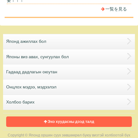
要！！！
一覧を見る
Японд ажиллах бол
Японы виз авах, сунгуулах бол
Гадаад дадлагын оюутан
Онцлох мэдээ, мэдээлэл
Холбоо барих
Энэ хуудасны дээд талд
Copyright © Японд оршин суух зөвшөөрөл буюу визтэй холбоотой бүх