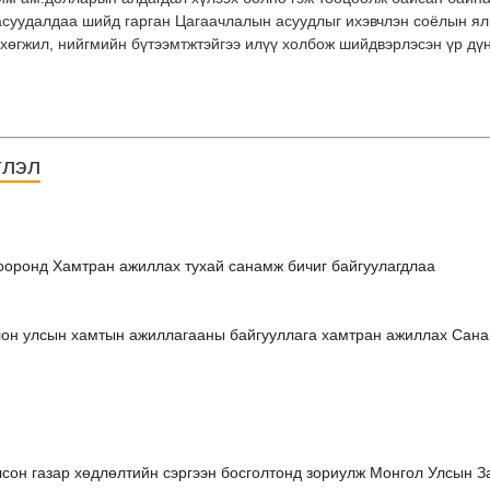
суудалдаа шийд гарган Цагаачлалын асуудлыг ихэвчлэн соёлын ялг
 хөгжил, нийгмийн бүтээмтжтэйгээ илүү холбож шийдвэрлэсэн үр дүн 
тлэл
хооронд Хамтран ажиллах тухай санамж бичиг байгуулагдлаа
он улсын хамтын ажиллагааны байгууллага хамтран ажиллах Санам
сон газар хөдлөлтийн сэргээн босголтонд зориулж Монгол Улсын За