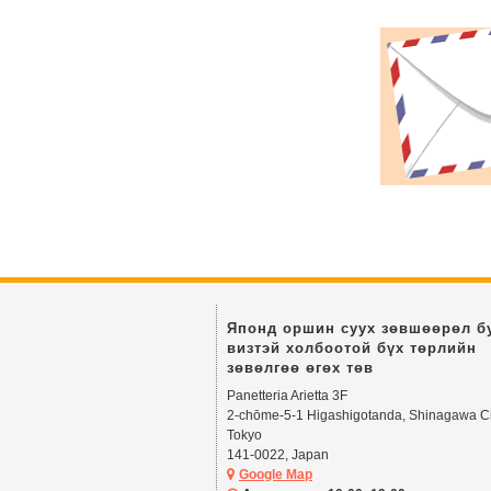
Японд оршин суух зөвшөөрөл б
визтэй холбоотой бүх төрлийн
зөвөлгөө өгөх төв
Panetteria Arietta 3F
2-chōme-5-1 Higashigotanda, Shinagawa Ci
Tokyo
141-0022, Japan
Google Map