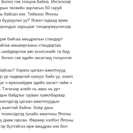
х болно гэж тооцож байна. Ингэснээр
зрын төсвийн зарлагын 50 гаруй
хувь байсан юм. Тиймээс Японы
э бууруулах уу? Эсвэл гадаад өрөө
оорондын харьцааг тэнцвэржүүлэхээр
дэж байгаа амьдралын стандарт
байгаа амьжиргааны стандартаа
а шийдвэрлэж авч эхэлсэнийг та бид
х болно гэж эдийн засагчид тооцоолж
 байсан? Хэрвээ цагаач ажилтнууд
 ур чадвартай хүмүүс байх уу, эсвэл
аг ч ерөнхийдөө эдийн засагт тийм ч
 Тэгэхээр алийг нь авах нь урт
дын байдлыг гурван хувилбараар
тохиолдолд цагаач ажилтнуудын
д ашигтай байна. Хоёр дахь
м тохиолдолд тухайн ажилчны Японы
лүү давж гарсан. Өөрөөр хэлбэл Японы
 гэр бүлтэйгээ ирж амьдрах юм бол
.