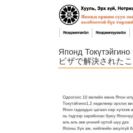
Японд ажиллах бол
Японд ажиллуулах бол
Японд Токүтэйгино
ビザで解決されたこ
Одоогоос 10 жилийн өмнө Япон илүү
Токүтэйгино1,2 хөдөлмөр эрхлэх ви
Япон гадаадын цагаач нар хүлээж а
нь тэдгээр харийнхан буюу Япончуу
аль аль зөв үнэний ортой шүү дээ.
Японы Хүн ам, нийгмийн аюулгүй ба