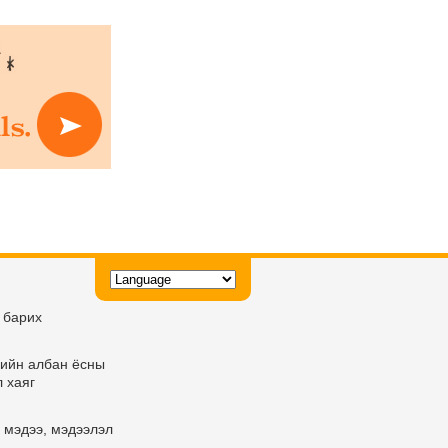
 барих
ийн албан ёсны
 хаяг
 мэдээ, мэдээлэл