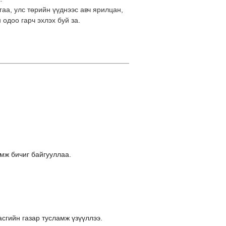
аа, улс төрийн үүднээс авч ярилцан,
одоо гарч эхлэх буй за.
ж бичиг байгууллаа.
сгийн газар тусламж үзүүллээ.