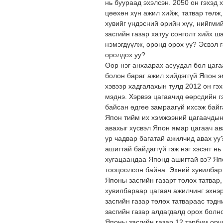
нь буураад эхэлсэн. 2050 он гэхэд 
цөөхөн хүн ажил хийж, татвар төлж
хувийг үндэсний өрийн хүү, нийгми
засгийн газар хатуу сонголт хийх ш
нэмэгдүүлж, өрөнд орох уу? Эсвэл 
оролдох уу?
Өөр нэг анхаарах асуудал бол цаг
болон бараг ажил хийдэггүй Япон э
хэвээр хадгалахын тулд 2012 он гэх
мэднэ. Хэрвээ цагаачид өөрсдийн г
байсан өдгөө замраагүй ихсэж байг
Япон тийм их хэмжээний цагаачдын 
авахыг хүсвэл Япон ямар цагаач ав
ур чадвар багатай ажилчид авах уу
ашигтай байдаггүй гэж нэг хэсэгг нь
хугацаандаа Японд ашигтай вэ? Яп
тооцоолсон байна. Эхний хувилбарт
Японы засгийн газарт төлөх татвар
хувилбараар цагаач ажилчинг эхнэ
засгийн газар төлөх татвараас тэд
засгийн газар алдагдалд орох болн
Японы засгийн газар 12 тэрбум ор