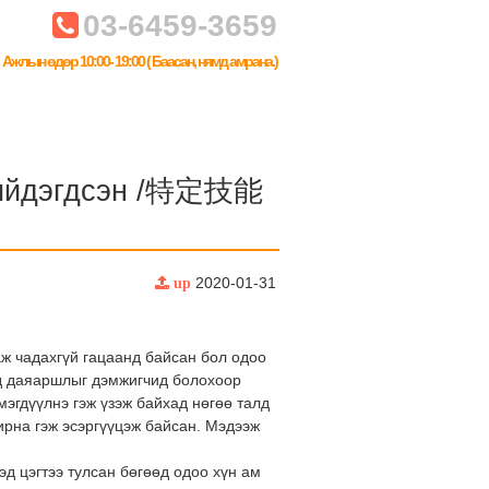
03-6459-3659
Ажлын өдөр 10:00- 19:00 ( Баасан, нямд амрана.)
 шийдэгдсэн /特定技能
2020-01-31
up
аж чадахгүй гацаанд байсан бол одоо
ед даяаршлыг дэмжигчид болохоор
эгдүүлнэ гэж үзэж байхад нөгөө талд
ирна гэж эсэргүүцэж байсан. Мэдээж
д цэгтээ тулсан бөгөөд одоо хүн ам