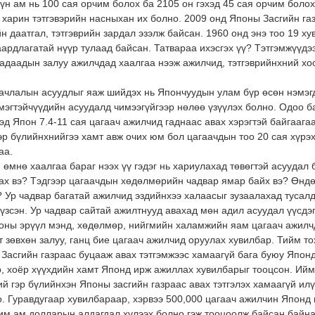
хүн ам нь 100 сая орчим болох ба 2105 он гэхэд 45 сая орчим боло
, харин тэтгэвэрийн насныхан их болно. 2009 онд Японы Засгийн га
йн даатгал, тэтгэврийн зардал эзэлж байсан. 1960 онд энэ тоо 19 
аардлагатай нүүр тулаад байсан. Татвараа ихэсгэх үү? Тэтгэмжүүдэ
гадаадын залуу ажилчдад хаалгаа нээж ажилчид, тэтгэврийнхний х
аачлалын асуудлыг яаж шийдэх нь Япончуудын улам бүр өсөн нэмэг
мэгтэйчүүдийн асуудалд чимээгүйгээр нөлөө үзүүлэх болно. Одоо 
эд Япон 7.4-11 сая цагаач ажилчид гаднаас авах хэрэгтэй байгаага
эр бүлийнхнийгээ хамт авж очих юм бол цагаачдын тоо 20 сая хүрэ
аа.
өмнө хаалгаа бараг нээх үү гэдэг нь хариулахад төвөгтэй асуудал
ах вэ? Тэдгээр цагаачдын хөдөлмөрийн чадвар ямар байх вэ? Өндөр
? Ур чадвар багатай ажилчид эздийнхээ халаасыг зузаалахад тусалд
 үзсэн. Ур чадвар сайтай ажилтнууд авахад мөн адил асуудал үүсдэг.
оны эрүүл мэнд, хөдөлмөр, нийгмийн халамжийн яам цагаач ажилч
 зөвхөн залуу, ганц бие цагаач ажилчид оруулах хувилбар. Тийм 
, Засгийн газраас буцааж авах тэтгэмжээс хамаагүй бага буюу Япон
р, хоёр хүүхдийн хамт Японд ирж ажиллах хувилбарыг тооцсон. Ий
ний гэр бүлийнхэн Японы засгийн газраас авах тэтгэлэх хамаагүй и
о. Гуравдугаар хувилбараар, хэрвээ 500,000 цагаач ажилчин Японд
чим ам.долларын алдагдал хүлээх болно гэж тооцоолж байсан байна