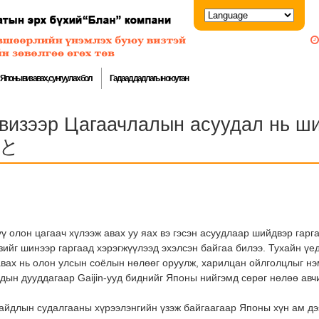
Японы виз авах, сунгуулах бол
Гадаад дадлагын оюутан
 визээр Цагаачлалын асуудал нь
と
 олон цагаач хүлээж авах уу яах вэ гэсэн асуудлаар шийдвэр гарг
зийг шинээр гаргаад хэрэгжүүлээд эхэлсэн байгаа билээ. Тухайн ү
вах нь олон улсын соёлын нөлөөг оруулж, харилцан ойлголцлыг нэм
дын дууддагаар Gaijin-ууд биднийг Японы нийгэмд сөрөг нөлөө авч
йдлын судалгааны хүрээлэнгийн үзэж байгаагаар Японы хүн ам дээ