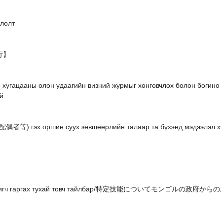
длөлт
興行】
 хугацааны олон удаагийн визний журмыг хөнгөвчлөх болон богино
й
偶者等) гэх оршин суух зөвшөөрлийн талаар та бүхэнд мэдээлэл х
адлагажигч гаргах тухай товч тайлбар/特定技能についてモンゴル