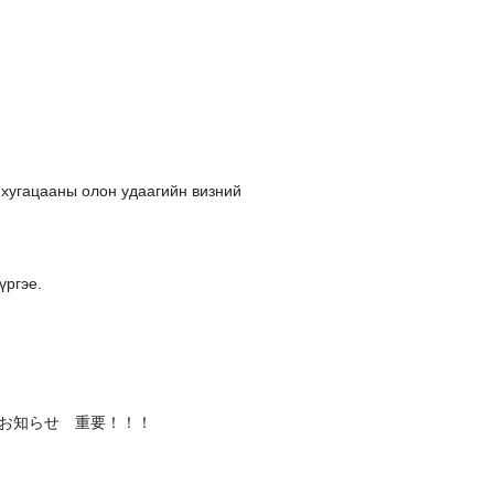
 хугацааны олон удаагийн визний
үргэе.
の政府からのお知らせ 重要！！！