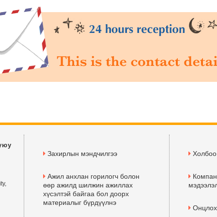
уюу
Захирлын мэндчилгээ
Холбоо
Ажил анхлан горилогч болон
Компан
ty,
өөр ажилд шилжин ажиллах
мэдээлэл
хүсэлтэй байгаа бол доорх
материалыг бүрдүүлнэ
Онцлох