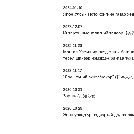
2024-01-10
Япон Улсын Ното хойгийн газар хө
2023-12-07
Интертайнмент визний талаар【
2023-11-20
Монгол Улсын иргэдэд олгох богино
төрөл шинээр нэмэгдэж байгаа туха
2023-11-17
“Япон хүний эхнэр/нөхөр” (日本人の配
2020-10-31
Зарлал/お知らせ
2020-10-29
Япон улсад ур чадвартай д